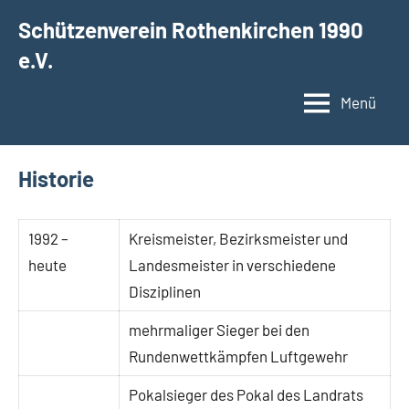
Zum
Schützenverein Rothenkirchen 1990
Inhalt
e.V.
springen
Menü
Historie
1992 –
Kreismeister, Bezirksmeister und
heute
Landesmeister in verschiedene
Disziplinen
mehrmaliger Sieger bei den
Rundenwettkämpfen Luftgewehr
Pokalsieger des Pokal des Landrats